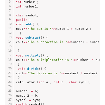
int
 number1
;
int
 number2
;
char
 symbol
;
public
:
void
add
(
)
{
cout
<<
"The sum is "
<<
number1 
+
 number2 
;
}
void
subtract
(
)
{
cout
<<
"The subtraction is "
<<
number1 
-
 number2
}
void
multiply
(
)
{
cout
<<
"The multiplication is "
<<
number1 
*
 numb
}
void
divide
(
)
{
cout
<<
"The division is "
<<
number1 
/
 number2 
;
}
calculator 
(
int
 a 
,
int
 b 
,
char
 sym
)
{
number1 
=
 a
;
number2 
=
 b
;
symbol 
=
 sym
;
switch
(
symbol
)
{