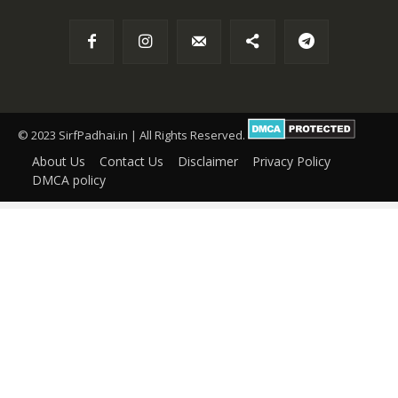
© 2023 SirfPadhai.in | All Rights Reserved.
About Us
Contact Us
Disclaimer
Privacy Policy
DMCA policy