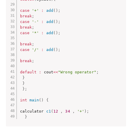
case
'+'
:
add
(
)
;
break
;
case
'-'
:
add
(
)
;
break
;
case
'*'
:
add
(
)
;
break
;
case
'/'
:
add
(
)
;
break
;
default
:
 cout
<<
"Wrong operator"
;
}
}
}
;
int
main
(
)
{
calculator 
c1
(
12
,
34
,
'+'
)
;
}