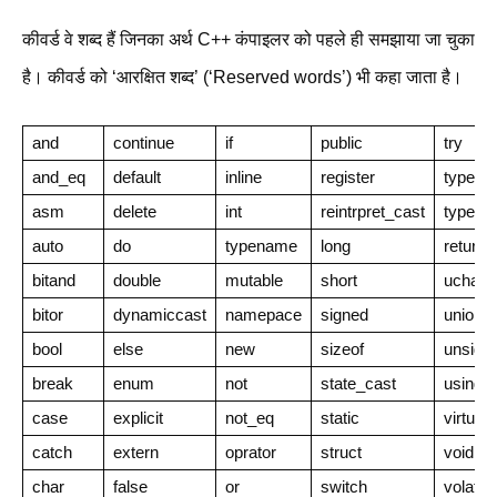
कीवर्ड वे शब्द हैं जिनका अर्थ C++ कंपाइलर को पहले ही समझाया जा चुका
है। कीवर्ड को ‘आरक्षित शब्द’ (‘Reserved words’) भी कहा जाता है।
and
continue
if
public
try
and_eq
default
inline
register
typedef
asm
delete
int
reintrpret_cast
typeid
auto
do
typename
long
return
bitand
double
mutable
short
uchar_
bitor
dynamiccast
namepace
signed
union
bool
else
new
sizeof
unsign
break
enum
not
state_cast
using
case
explicit
not_eq
static
virtual
catch
extern
oprator
struct
void
char
false
or
switch
volatile