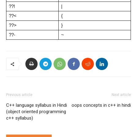
??!
|
??<
{
??>
}
??-
~
Previous article
Next article
C++ language syllabus in Hindi
oops concepts in c++ in hindi
(object oriented programming
c++ syllabus)