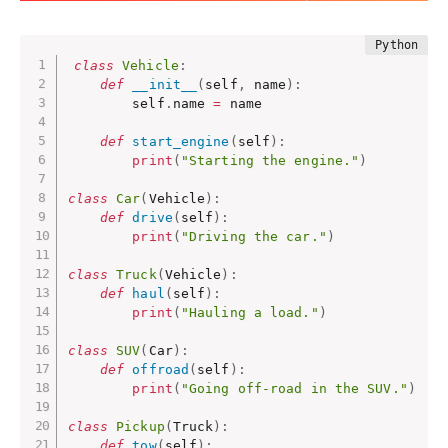
class
Vehicle
:
def
__init__
(
self
,
 name
)
:
        self
.
name 
=
 name

def
start_engine
(
self
)
:
print
(
"Starting the engine."
)
class
Car
(
Vehicle
)
:
def
drive
(
self
)
:
print
(
"Driving the car."
)
class
Truck
(
Vehicle
)
:
def
haul
(
self
)
:
print
(
"Hauling a load."
)
class
SUV
(
Car
)
:
def
offroad
(
self
)
:
print
(
"Going off-road in the SUV."
)
class
Pickup
(
Truck
)
:
def
tow
(
self
)
: