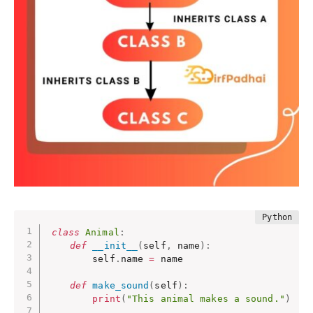
class
Animal
:
def
__init__
(
self
,
 name
)
:
        self
.
name 
=
 name

def
make_sound
(
self
)
:
print
(
"This animal makes a sound."
)