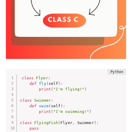
class
Flyer
:
def
fly
(
self
)
:
print
(
"I'm flying!"
)
class
Swimmer
:
def
swim
(
self
)
:
print
(
"I'm swimming!"
)
class
FlyingFish
(
Flyer
,
 Swimmer
)
:
pass