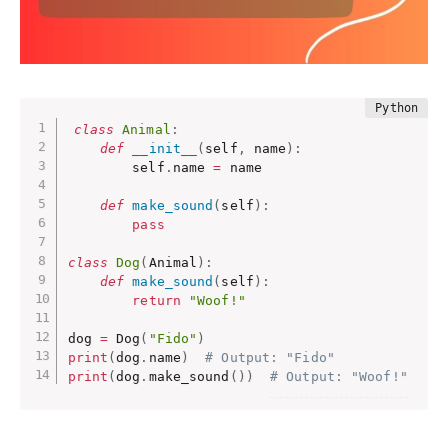
class
Animal
:
def
__init__
(
self
,
 name
)
:
        self
.
name 
=
 name

def
make_sound
(
self
)
:
pass
class
Dog
(
Animal
)
:
def
make_sound
(
self
)
:
return
"Woof!"
dog 
=
 Dog
(
"Fido"
)
print
(
dog
.
name
)
# Output: "Fido"
print
(
dog
.
make_sound
(
)
)
# Output: "Woof!"