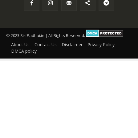
© 2023 SirfPadhai.in | All Rights Reserved.
About Us
Contact Us
Disclaimer
Privacy Policy
DMCA policy