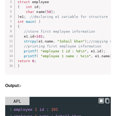
struct
{
int
 id
;
char
 name
[
50
]
;
}
e1
;
//declaring e1 variable for structure   
int
main
(
)
{
//store first employee information    
   e1
.
id
=
101
;
strcpy
(
e1
.
name
,
"Sohail khan"
)
;
//copying st
//printing first employee information    
printf
(
"employee 1 id : %d\n"
,
 e1
.
id
)
;
printf
(
"employee 1 name : %s\n"
,
 e1
.
name
)
;
return
0
;
}
Output:-
APL
1
employee
1
id
:
101