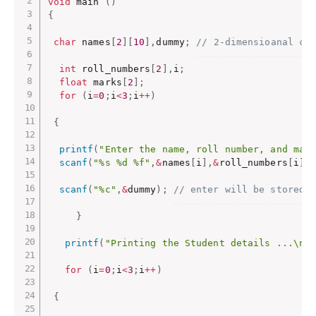
void
 main 
(
)
{
char
 names
[
2
]
[
10
]
,
dummy
;
// 2-dimensioanal ch
int
 roll_numbers
[
2
]
,
i
;
float
 marks
[
2
]
;
for
(
i
=
0
;
i
<
3
;
i
++
)
{
printf
(
"Enter the name, roll number, and mar
scanf
(
"%s %d %f"
,
&
names
[
i
]
,
&
roll_numbers
[
i
]
,
scanf
(
"%c"
,
&
dummy
)
;
// enter will be stored 
}
printf
(
"Printing the Student details ...\n"
for
(
i
=
0
;
i
<
3
;
i
++
)
{