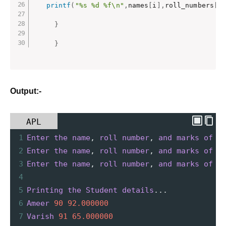
printf
(
"%s %d %f\n"
,
names
[
i
]
,
roll_numbers
[
i
}
}
Output:-
APL
1
Enter
the
name
,
roll
number
,
and
marks
of
t
2
Enter
the
name
,
roll
number
,
and
marks
of
t
3
Enter
the
name
,
roll
number
,
and
marks
of
t
4
5
Printing
the
Student
details
...
6
Ameer
90
92.000000
7
Varish
91
65.000000