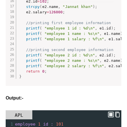
   e2
.
id
=
102
;
strcpy
(
e2
.
name
,
"Jannat khan"
)
;
   e2
.
salary
=
126000
;
//printing first employee information    
printf
(
"employee 1 id : %d\n"
,
 e1
.
id
)
;
printf
(
"employee 1 name : %s\n"
,
 e1
.
name
)
;
printf
(
"employee 1 salary : %f\n"
,
 e1
.
sala
//printing second employee information    
printf
(
"employee 2 id : %d\n"
,
 e2
.
id
)
;
printf
(
"employee 2 name : %s\n"
,
 e2
.
name
)
;
printf
(
"employee 2 salary : %f\n"
,
 e2
.
sala
return
0
;
}
Output:-
APL
1
employee
1
id
:
101