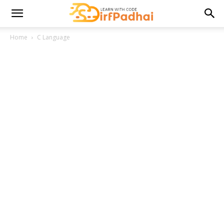
Home
C Language