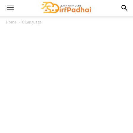
Home
C Language