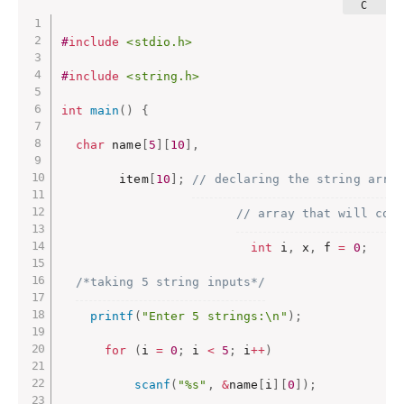
#
include
<stdio.h>
#
include
<string.h>
int
main
(
)
{
char
 name
[
5
]
[
10
]
,
        item
[
10
]
;
// declaring the string arra
// array that will con
int
 i
,
 x
,
 f 
=
0
;
/*taking 5 string inputs*/
printf
(
"Enter 5 strings:\n"
)
;
for
(
i 
=
0
;
 i 
<
5
;
 i
++
)
scanf
(
"%s"
,
&
name
[
i
]
[
0
]
)
;