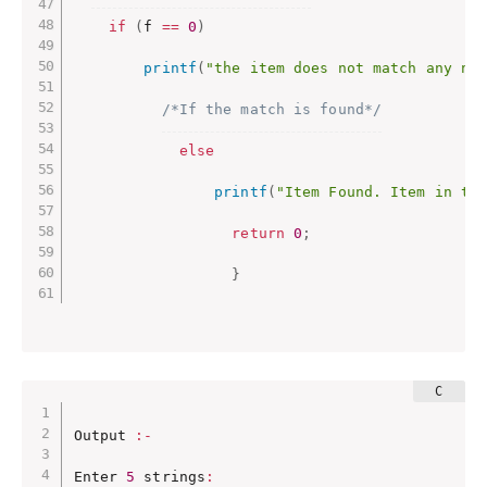
if
(
f 
==
0
)
printf
(
"the item does not match any na
/*If the match is found*/
else
printf
(
"Item Found. Item in th
return
0
;
}
Output 
:
-
Enter 
5
 strings
: