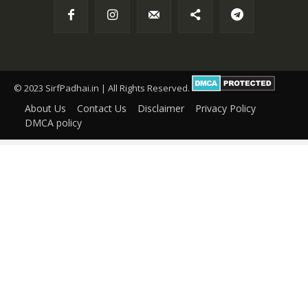
© 2023 SirfPadhai.in | All Rights Reserved.
About Us
Contact Us
Disclaimer
Privacy Policy
DMCA policy