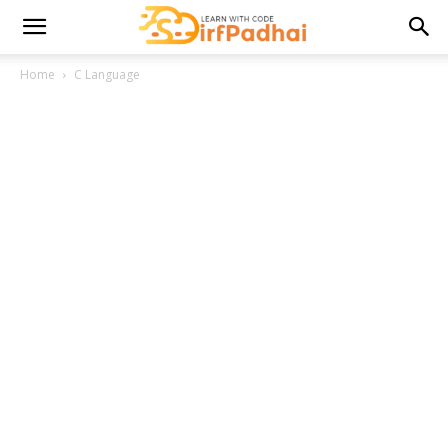
Home
C Language