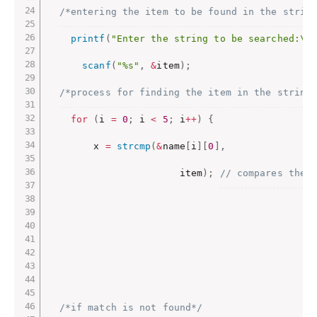
/*entering the item to be found in the strin
printf
(
"Enter the string to be searched:\n
scanf
(
"%s"
,
&
item
)
;
/*process for finding the item in the string
for
(
i 
=
0
;
 i 
<
5
;
 i
++
)
{
        x 
=
strcmp
(
&
name
[
i
]
[
0
]
,
                       item
)
;
// compares the 
/
                                              
/*if match is not found*/