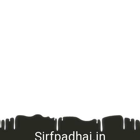
Sirfpadhai.in