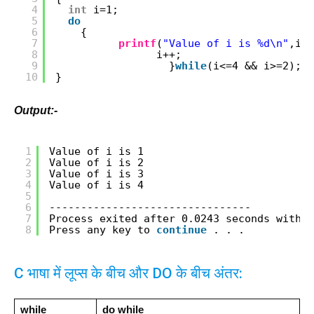
4
int
i=1;
5
do
6
{ 
7
printf
(
"Value of i is %d\n"
,i);
8
i++;
9
}
while
(i<=4 && i>=2);  
10
}
Output:-
1
Value of i is 1
2
Value of i is 2
3
Value of i is 3
4
Value of i is 4
5
6
--------------------------------
7
Process exited after 0.0243 seconds with 
r
8
Press any key to 
continue
. . .
C भाषा में लूप्स के बीच और DO के बीच अंतर:
while
do while