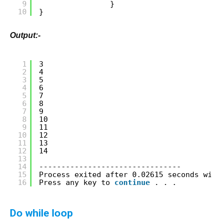
9
}   
10
}
Output:-
1
3
2
4
3
5
4
6
5
7
6
8
7
9
8
10
9
11
10
12
11
13
12
14
13
14
--------------------------------
15
Process exited after 0.02615 seconds with
16
Press any key to 
continue
. . .
Do while loop