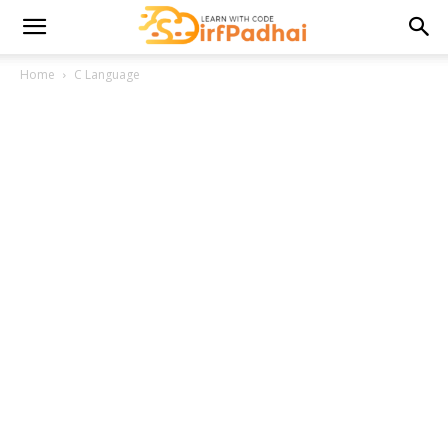
Home
C Language