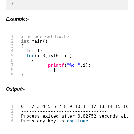
}
Example:-
1
#include <stdio.h>
2
int
main()
3
{
4
int
i;
5
for
(i=0;i<10;i++)
6
{
7
printf
(
"%d "
,i);
8
}   
9
}
Output:-
1
0 1 2 3 4 5 6 7 8 9 10 11 12 13 14 15 16 1
2
--------------------------------
3
Process exited after 0.02752 seconds with 
4
Press any key to 
continue
. . .