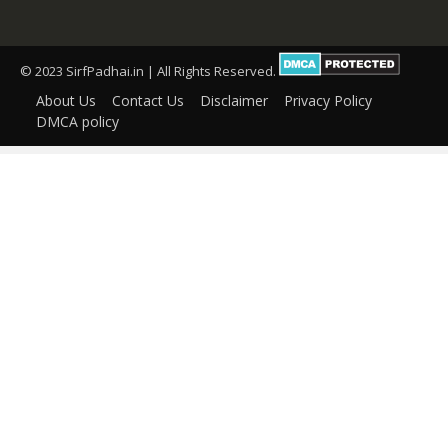
© 2023 SirfPadhai.in | All Rights Reserved.
About Us
Contact Us
Disclaimer
Privacy Policy
DMCA policy