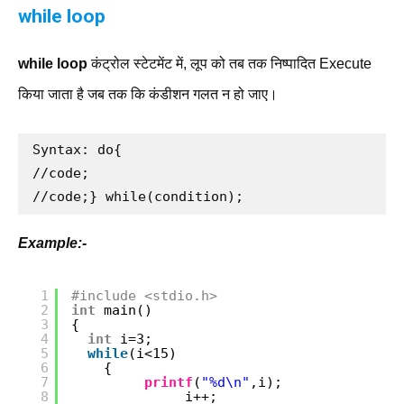
while loop
while loop
कंट्रोल स्टेटमेंट में, लूप को तब तक निष्पादित Execute
किया जाता है जब तक कि कंडीशन गलत न हो जाए।
Syntax: do{

//code;

//code;} while(condition);
Example:-
1
#include <stdio.h>
2
int
main()
3
{
4
int
i=3;
5
while
(i<15)
6
{
7
printf
(
"%d\n"
,i);
8
i++;