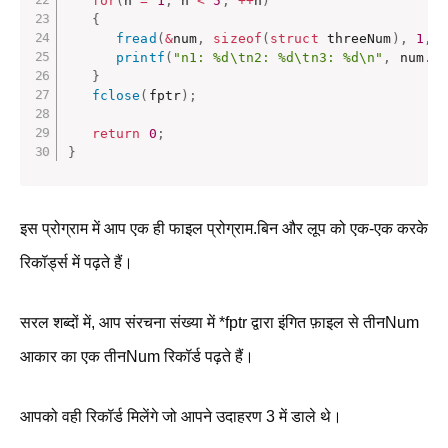
for
(
n 
=
1
;
 n 
<
5
;
++
n
)
{
fread
(
&
num
,
sizeof
(
struct
 threeNum
)
,
1
,
 
printf
(
"n1: %d\tn2: %d\tn3: %d\n"
,
 num
.
n
}
fclose
(
fptr
)
;
return
0
;
}
इस प्रोग्राम में आप एक ही फाइल प्रोग्राम.बिन और लूप को एक-एक करके
रिकॉर्ड्स में पढ़ते हैं।
सरल शब्दों में, आप संरचना संख्या में *fptr द्वारा इंगित फ़ाइल से तीनNum
आकार का एक तीनNum रिकॉर्ड पढ़ते हैं।
आपको वही रिकॉर्ड मिलेंगे जो आपने उदाहरण 3 में डाले थे।