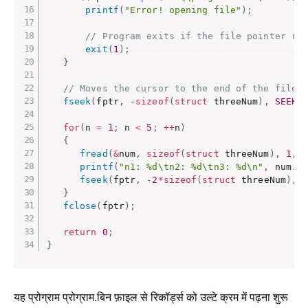
printf
(
"Error! opening file"
)
;
// Program exits if the file pointer re
exit
(
1
)
;
}
// Moves the cursor to the end of the file
fseek
(
fptr
,
-
sizeof
(
struct
 threeNum
)
,
SEEK_
for
(
n 
=
1
;
 n 
<
5
;
++
n
)
{
fread
(
&
num
,
sizeof
(
struct
 threeNum
)
,
1
,
 
printf
(
"n1: %d\tn2: %d\tn3: %d\n"
,
 num
.
n
fseek
(
fptr
,
-
2
*
sizeof
(
struct
 threeNum
)
,
}
fclose
(
fptr
)
;
return
0
;
}
यह प्रोग्राम प्रोग्राम.बिन फ़ाइल से रिकॉर्ड्स को उल्टे क्रम में पढ़ना शुरू