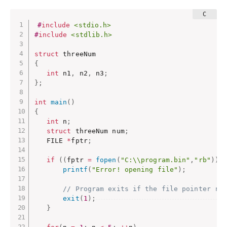
#
include
<stdio.h>
#
include
<stdlib.h>
struct
{
int
 n1
,
 n2
,
 n3
;
}
;
int
main
(
)
{
int
 n
;
struct
 threeNum num
;
   FILE 
*
fptr
;
if
(
(
fptr 
=
fopen
(
"C:\\program.bin"
,
"rb"
)
)
printf
(
"Error! opening file"
)
;
// Program exits if the file pointer re
exit
(
1
)
;
}