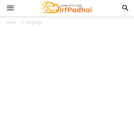
Home
C Language