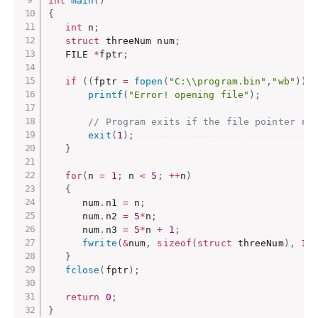
int
main
(
)
{
int
 n
;
struct
 threeNum num
;
   FILE 
*
fptr
;
if
(
(
fptr 
=
fopen
(
"C:\\program.bin"
,
"wb"
)
)
printf
(
"Error! opening file"
)
;
// Program exits if the file pointer re
exit
(
1
)
;
}
for
(
n 
=
1
;
 n 
<
5
;
++
n
)
{
      num
.
n1 
=
 n
;
      num
.
n2 
=
5
*
n
;
      num
.
n3 
=
5
*
n 
+
1
;
fwrite
(
&
num
,
sizeof
(
struct
 threeNum
)
,
1
,
}
fclose
(
fptr
)
;
return
0
;
}