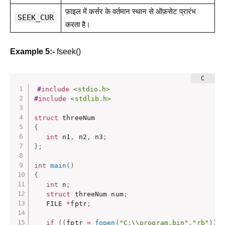
फ़ाइल में कर्सर के वर्तमान स्थान से ऑफ़सेट प्रारंभ
SEEK_CUR
करता है।
Example 5:-
fseek()
#
include
<stdio.h>
#
include
<stdlib.h>
struct
{
int
 n1
,
 n2
,
 n3
;
}
;
int
main
(
)
{
int
 n
;
struct
 threeNum num
;
   FILE 
*
fptr
;
if
(
(
fptr 
=
fopen
(
"C:\\program.bin"
,
"rb"
)
)